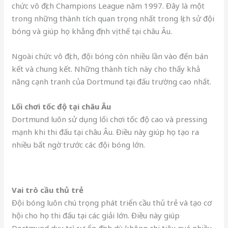
chức vô địch Champions League năm 1997. Đây là một
trong những thành tích quan trọng nhất trong lịch sử đội
bóng và giúp họ khẳng định vị thế tại châu Âu.
Ngoài chức vô địch, đội bóng còn nhiều lần vào đến bán
kết và chung kết. Những thành tích này cho thấy khả
năng cạnh tranh của Dortmund tại đấu trường cao nhất.
Lối chơi tốc độ tại châu Âu
Dortmund luôn sử dụng lối chơi tốc độ cao và pressing
mạnh khi thi đấu tại châu Âu. Điều này giúp họ tạo ra
nhiều bất ngờ trước các đội bóng lớn.
Vai trò cầu thủ trẻ
Đội bóng luôn chú trọng phát triển cầu thủ trẻ và tạo cơ
hội cho họ thi đấu tại các giải lớn. Điều này giúp
Dortmund duy trì sự ổn định dù không chi tiêu quá nhiều.