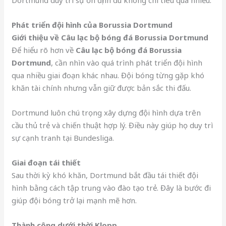
Phát triển đội hình của Borussia Dortmund
Giới thiệu về Câu lạc bộ bóng đá Borussia Dortmund
Để hiểu rõ hơn về
Câu lạc bộ bóng đá Borussia
Dortmund
, cần nhìn vào quá trình phát triển đội hình
qua nhiều giai đoạn khác nhau. Đội bóng từng gặp khó
khăn tài chính nhưng vẫn giữ được bản sắc thi đấu.
Dortmund luôn chú trọng xây dựng đội hình dựa trên
cầu thủ trẻ và chiến thuật hợp lý. Điều này giúp họ duy trì
sự cạnh tranh tại Bundesliga.
Giai đoạn tái thiết
Sau thời kỳ khó khăn, Dortmund bắt đầu tái thiết đội
hình bằng cách tập trung vào đào tạo trẻ. Đây là bước đi
giúp đội bóng trở lại mạnh mẽ hơn.
Thành công dưới thời Klopp