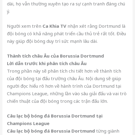
dài, họ vẫn thường xuyên tạo ra sự cạnh tranh đáng chú
ý.
Người xem trên
Ca Khia TV
nhận xét rằng Dortmund là
đội bóng có khả năng phát triển cầu thủ trẻ rất tốt. Điều
này giúp đội bóng duy trì sức mạnh lâu dài.
Thành tích châu Âu của Borussia Dortmund
Lời dẫn trước khi phân tích châu Âu
Trong phần này sẽ phân tích chi tiết hơn về thành tích
của đội bóng tại đấu trường châu Âu. Nội dung sẽ giúp
người đọc hiểu rõ hơn về hành trình của Dortmund tại
Champions League, những lần vào sâu giải đấu và vai trò
chiến thuật của đội bóng trong các trận đấu lớn.
Câu lạc bộ bóng đá Borussia Dortmund tại
Champions League
Câu lạc bộ bóng đá Borussia Dortmund
từng giành