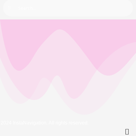
Search
2024 InstaNavigation. All rights reserved.